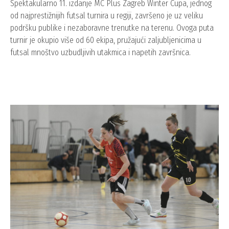
Spektakularno 11. izdanje MC Plus Zagreb Winter Cupa, jednog
od najprestižnijih futsal turnira u regiji, završeno je uz veliku
podršku publike i nezaboravne trenutke na terenu. Ovoga puta
turnir je okupio više od 60 ekipa, pružajući zaljubljenicima u
futsal mnoštvo uzbudljivih utakmica i napetih završnica.