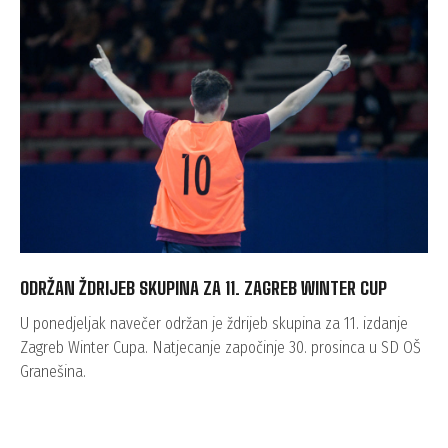
ODRŽAN ŽDRIJEB SKUPINA ZA 11. ZAGREB WINTER CUP
U ponedjeljak navečer održan je ždrijeb skupina za 11. izdanje
Zagreb Winter Cupa. Natjecanje započinje 30. prosinca u SD OŠ
Granešina.