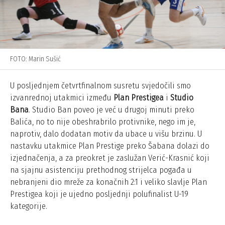
FOTO: Marin Sušić
U posljednjem četvrtfinalnom susretu svjedočili smo
izvanrednoj utakmici između
Plan Prestigea
i
Studio
Bana
. Studio Ban poveo je već u drugoj minuti preko
Balića, no to nije obeshrabrilo protivnike, nego im je,
naprotiv, dalo dodatan motiv da ubace u višu brzinu. U
nastavku utakmice Plan Prestige preko Šabana dolazi do
izjednačenja, a za preokret je zaslužan Verić-Krasnić koji
na sjajnu asistenciju prethodnog strijelca pogađa u
nebranjeni dio mreže za konačnih 2:1 i veliko slavlje Plan
Prestigea koji je ujedno posljednji polufinalist U-19
kategorije.