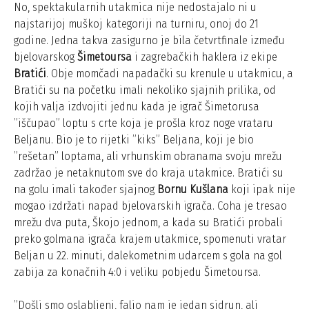
No, spektakularnih utakmica nije nedostajalo ni u
najstarijoj muškoj kategoriji na turniru, onoj do 21
godine. Jedna takva zasigurno je bila četvrtfinale između
bjelovarskog
Šimetoursa
i zagrebačkih haklera iz ekipe
Bratići
. Obje momčadi napadački su krenule u utakmicu, a
Bratići su na početku imali nekoliko sjajnih prilika, od
kojih valja izdvojiti jednu kada je igrač Šimetorusa
”iščupao” loptu s crte koja je prošla kroz noge vrataru
Beljanu. Bio je to rijetki ”kiks” Beljana, koji je bio
”rešetan” loptama, ali vrhunskim obranama svoju mrežu
zadržao je netaknutom sve do kraja utakmice. Bratići su
na golu imali također sjajnog
Bornu Kušlana
koji ipak nije
mogao izdržati napad bjelovarskih igrača. Coha je tresao
mrežu dva puta, Škojo jednom, a kada su Bratići probali
preko golmana igrača krajem utakmice, spomenuti vratar
Beljan u 22. minuti, dalekometnim udarcem s gola na gol
zabija za konačnih 4:0 i veliku pobjedu Šimetoursa.
”Došli smo oslabljeni, falio nam je jedan sidrun, ali