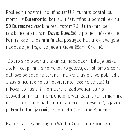
Posljednji poznati polufinalist U-21 turnira postali su
momci iz
Bluemonta
, koji su u četvrtfinalu porazili ekipu
SD Đurmanec
visokim rezultatom 7:3. U utakmici se
istaknuo talentirani
David Kovačić
iz pobjedničke ekipe
koji je, kao i u osmini finala, postigao hat-trick, dva gola
nadodao je Hrs, a po jedan Kraverščan i Grkinić.
”Dobro smo otvorili utakmicu, napadački. Bila je teška
utakmica, primili smo nekoliko golova, ali išli smo srcem,
dali sve od sebe na terenu i na kraju uvjerljivo pobijedili.
U završnicu idemo samouvjereno, nećemo se plašiti
nikoga, to nas drži i ohrabruje. Zadovoljan sam s
ovogodišnjim turnirom. Cijeloj organizaciji, kamermanima
i svima koji rade na turniru dajem čistu desetku”, izjavio
je
Franko Tomljanović
iz pobjedničke ekipe Bluemont.
Nakon Granešine, Zagreb Winter Cup seli u Sportsku