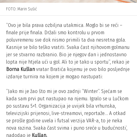
FOTO: Marin Sušić
”Ovo je bila prava ozbiljna utakmica. Moglo bi se reći –
finale prije finala. Držali smo kontrolu u prvom
poluvremenu sve dok nismo primili ta dva nesretna gola.
Kasnije se bilo teško vratiti. Svaka čast njihovom golmanu
jer se stvarno razbranio. Bio je njegov dan i jednostavno
lopta nije htjela ući u gol. Ali to je tako u sportu”, rekao je
Borna Kušlan
vratar Bratića kojemu je ovo bilo posljednje
izdanje turnira na kojem je mogao nastupati:
”Jako mi je žao što mi je ovo zadnji ”Winter”. Sjećam se
kada sam prvi put nastupao na njemu. Igralo se u Lučkom
po sustavu 5+1. Organizacija je uvijek bila vrhunska,
televizijski prijenosi, live-streamovi, reportaže… A otkad
se prošle godine uvela i futsal verzija VAR-a, to je neka
nova razina. Svaka čast svima i puno sreće u budućnosti’,
nadodao je
Kušlan.