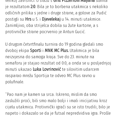
velikoj završnici. U srazu s
Grill Pizzeriom Mayana
slavila
je rezultatom
2:0
. Bila je to borbena utakmica s nekoliko
odličnih prilika s jedne i druge strane, a golove za Pudić
postigli su
Hrs
u 5. i
Djevelekaj
u 14. minuti utakmice.
Zanimljivo, oba strijelca dobila su žute kartone, a s
protivničke strane pocrvenio je Antun Gucić.
U drugom četvrtfinalu turnira do 19 godina gledali smo
dvoboj ekipa
Sporti
i
MNK MC Plus.
Utakmica je bila
neizvjesna do samoga kraja. Sve do 23. minute na
semaforu je stajao rezultat od 0:0, a onda se u posljednjoj
minuti ukazao
Luka Lovrinović
te silovitim udarcem
rasparao mrežu Sportija te odveo MC Plus ravno u
polufinale.
”Pao nam je kamen sa srca. Iskreno, mislim da smo
zaslužili proći, bili smo malo bolji i imali inicijativu kroz
cijelu utakmicu. Protivnički igrači su se isto trudili, bilo je
napeto i dokazalo se da je futsal nepredvidiva igra. Prošle