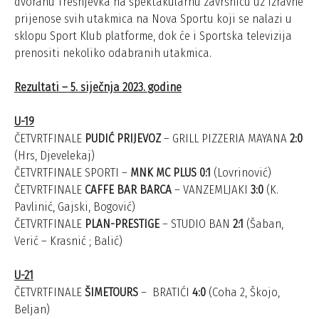
dvoranu Trešnjevka na spektakularnu završnicu uz izravne
prijenose svih utakmica na Nova Sportu koji se nalazi u
sklopu Sport Klub platforme, dok će i Sportska televizija
prenositi nekoliko odabranih utakmica.
Rezultati – 5. siječnja 2023. godine
U-19
ČETVRTFINALE
PUDIĆ PRIJEVOZ
– GRILL PIZZERIA MAYANA
2:0
(Hrs, Djevelekaj)
ČETVRTFINALE SPORTI –
MNK MC PLUS 0:1
(Lovrinović)
ČETVRTFINALE
CAFFE BAR BARCA
– VANZEMLJAKI
3:0
(K.
Pavlinić, Gajski, Bogović)
ČETVRTFINALE
PLAN-PRESTIGE
– STUDIO BAN
2:1
(Šaban,
Verić – Krasnić ; Balić)
U-21
ČETVRTFINALE
ŠIMETOURS
– BRATIĆI
4:0
(Coha 2, Škojo,
Beljan)