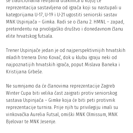
se tradicionalna revijalna utakmica u kojoj će
reprezentacija sastavljena od igrača koji su nastupali u
kategorijama U-17, U-19 i U-21 ugostiti seniorski sastav
MNK Uspinjača – Gimka. Radi se o članu 2. HMNL – zapad,
pretendentu na prvoligaško društvo i donedavnom članu
elite hrvatskog futsala.
Trener Uspinjače jedan je od najperspektivnijih hrvatskih
mladih trenera Dino Kovač, dok u klubu igraju neki od
najpoznatijih hrvatskih igrača, poput Mislava Baneka i
Kristijana Grbeše.
Ne sumnjamo da će članovima reprezentacije Zagreb
Winter Cupa biti velika čast zaigrati protiv seniorskog
sastava Uspinjača – Gimke koja će biti peti protivnik
reprezentacije turnira. Prije njih tu privilegiju imali su
vinkovačka Aurelia Futsal, omiški MNK Olmissum, MNK
Bjelovar te MNK Jesenje.