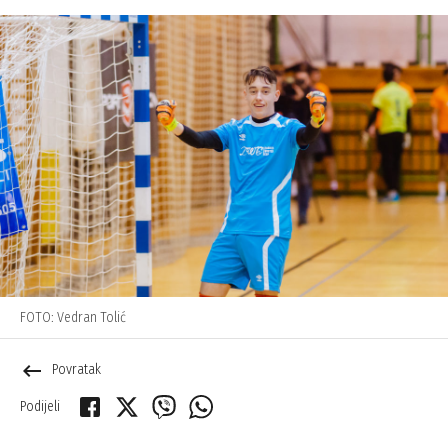
FOTO: Vedran Tolić
keyboard_backspace
Povratak
Podijeli