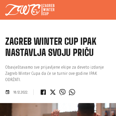
ZAGREB WINTER CUP IPAK
NASTAVLJA SVOJU PRIČU
Obavještavamo sve prijavljene ekipe za deveto izdanje
Zagreb Winter Cupa da će se turnir ove godine IPAK
ODRŽATI.
event
18.12.2022.