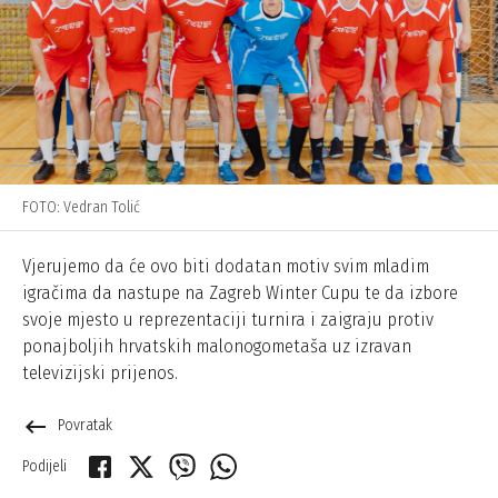
FOTO: Vedran Tolić
Vjerujemo da će ovo biti dodatan motiv svim mladim
igračima da nastupe na Zagreb Winter Cupu te da izbore
svoje mjesto u reprezentaciji turnira i zaigraju protiv
ponajboljih hrvatskih malonogometaša uz izravan
televizijski prijenos.
keyboard_backspace
Povratak
Podijeli