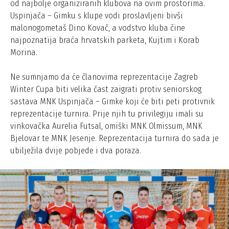
od najbolje organiziranih klubova na ovim prostorima.
Uspinjača – Gimku s klupe vodi proslavljeni bivši
malonogometaš Dino Kovač, a vodstvo kluba čine
najpoznatija braća hrvatskih parketa, Kujtim i Korab
Morina.
Ne sumnjamo da će članovima reprezentacije Zagreb
Winter Cupa biti velika čast zaigrati protiv seniorskog
sastava MNK Uspinjača – Gimke koji će biti peti protivnik
reprezentacije turnira. Prije njih tu privilegiju imali su
vinkovačka Aurelia Futsal, omiški MNK Olmissum, MNK
Bjelovar te MNK Jesenje. Reprezentacija turnira do sada je
ubilježila dvije pobjede i dva poraza.