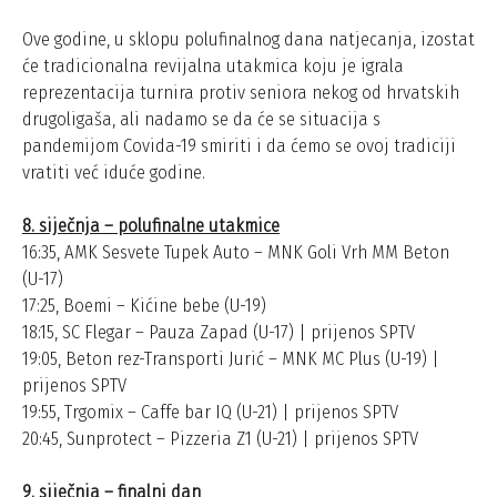
Ove godine, u sklopu polufinalnog dana natjecanja, izostat
će tradicionalna revijalna utakmica koju je igrala
reprezentacija turnira protiv seniora nekog od hrvatskih
drugoligaša, ali nadamo se da će se situacija s
pandemijom Covida-19 smiriti i da ćemo se ovoj tradiciji
vratiti već iduće godine.
8. siječnja – polufinalne utakmice
16:35, AMK Sesvete Tupek Auto – MNK Goli Vrh MM Beton
(U-17)
17:25, Boemi – Kićine bebe (U-19)
18:15, SC Flegar – Pauza Zapad (U-17) | prijenos SPTV
19:05, Beton rez-Transporti Jurić – MNK MC Plus (U-19) |
prijenos SPTV
19:55, Trgomix – Caffe bar IQ (U-21) | prijenos SPTV
20:45, Sunprotect – Pizzeria Z1 (U-21) | prijenos SPTV
9. siječnja – finalni dan