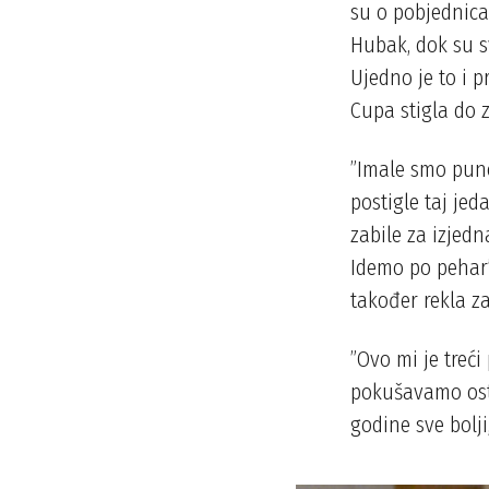
su o pobjednica
Hubak, dok su sv
Ujedno je to i 
Cupa stigla do 
”Imale smo puno
postigle taj je
zabile za izjedn
Idemo po pehar”
također rekla z
”Ovo mi je treć
pokušavamo osta
godine sve bolji