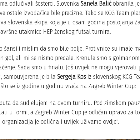
ma odlučivali šesterci. Slovenka
Sanela Balić
obranila je
e ostale izvođačice bile precizne. Tako se KCG Team plas
prva slovenska ekipa koja je u osam godina postojanja Z
završne utakmice HEP ženskog futsal turnira.
 šansi i mislim da smo bile bolje. Protivnice su imale m
dan gol, ali mi se nismo predale. Krenule smo s golmanom
ačenje. Sada smo u finalu. Još uvijek ne mogu vjerovati,
, samouvjerena je bila
Sergeja Kos
iz slovenskog KCG Te
ašto se iz godine u godinu vraća na Zagreb Winter Cup:
i puta da sudjelujem na ovom turniru. Pod zimskom pau
ti u formi, a Zagreb Winter Cup je odličan upravo za to.
, organizacija je odlična i uvijek uživamo ovdje”.