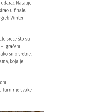
 udarac Natalije
irao u finale.
agreb Winter
alo sreće što su
 – igračem i
 jako smo sretne.
ama, koja je
zom
 Turnir je svake