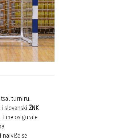
tsal turniru.
b
i slovenski
ŽNK
 time osigurale
na
i najviše se