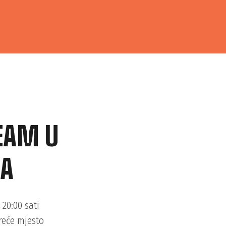
EAM U
PA
20:00 sati
reće mjesto