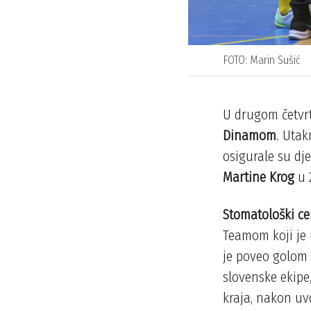
FOTO: Marin Sušić
U drugom četvr
Dinamom
. Utak
osigurale su dj
Martine Krog
u 
Stomatološki ce
Teamom koji je u
je poveo golom
slovenske ekipe,
kraja, nakon uv