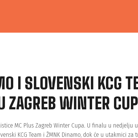
O I SLOVENSKI KCG T
U ZAGREB WINTER CU
istice MC Plus Zagreb Winter Cupa. U finalu u nedjelju u 
lovenski KCG Team i ŽMNK Dinamo, dok će u utakmici za t