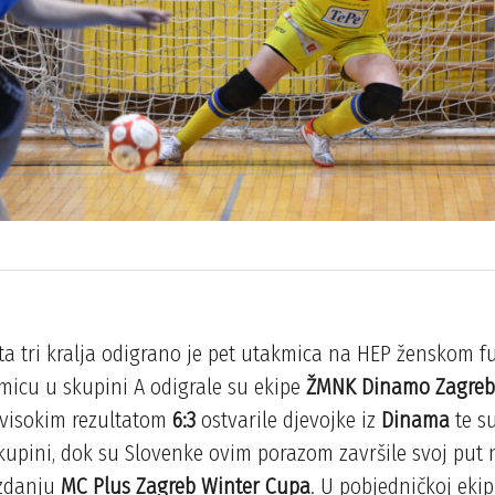
a tri kralja odigrano je pet utakmica na HEP ženskom fu
micu u skupini A odigrale su ekipe
ŽMNK Dinamo Zagre
 visokim rezultatom
6:3
ostvarile djevojke iz
Dinama
te su
kupini, dok su Slovenke ovim porazom završile svoj put 
izdanju
MC Plus Zagreb Winter Cupa
. U pobjedničkoj ekip