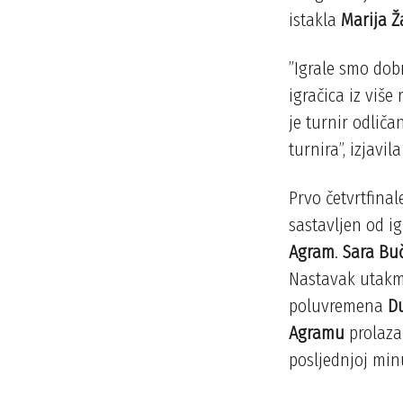
istakla
Marija 
”Igrale smo dobr
igračica iz više
je turnir odliča
turnira”, izjavil
Prvo četvrtfina
sastavljen od i
Agram
.
Sara Bu
Nastavak utakmi
poluvremena
Du
Agramu
prolaza
posljednjoj minu