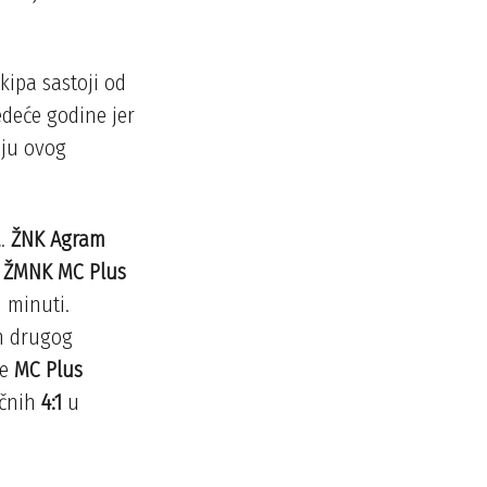
kipa sastoji od
jedeće godine jer
iju ovog
a
.
ŽNK Agram
a
ŽMNK MC Plus
 minuti.
em drugog
le
MC Plus
ačnih
4:1
u