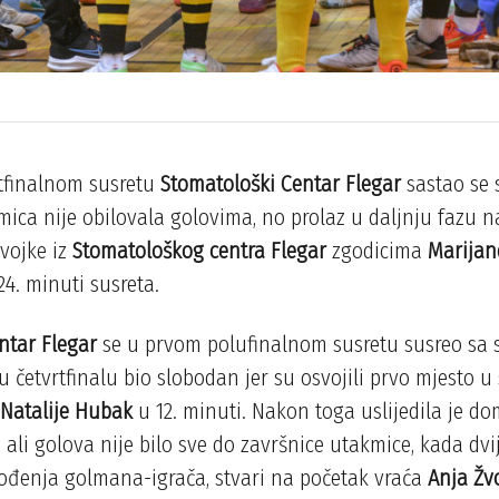
tfinalnom susretu
Stomatološki Centar Flegar
sastao se
mica nije obilovala golovima, no prolaz u daljnju fazu n
evojke iz
Stomatološkog centra Flegar
zgodicima
Marijan
24. minuti susreta.
ntar Flegar
se u prvom polufinalnom susretu susreo sa
 četvrtfinalu bio slobodan jer su osvojili prvo mjesto u 
Natalije Hubak
u 12. minuti. Nakon toga uslijedila je do
 ali golova nije bilo sve do završnice utakmice, kada dvi
ođenja golmana-igrača, stvari na početak vraća
Anja Žv