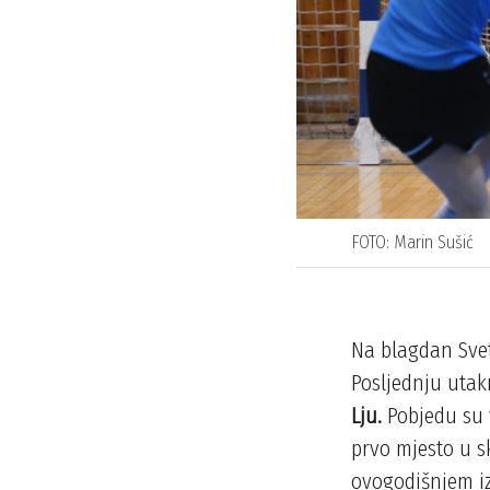
FOTO: Marin Sušić
Na blagdan Svet
Posljednju utak
Lju.
Pobjedu su
prvo mjesto u s
ovogodišnjem 