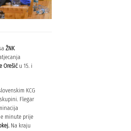
 sa
ŽNK
atjecanja
e Orešić
u 15. i
 slovenskim KCG
skupini. Flegar
minacija
je minute prije
okej.
Na kraju