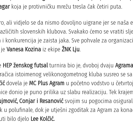
Žagar
koja je protivničku mrežu tresla čak četiri puta.
o, ali vidjelo se da nismo dovoljno uigrane jer se naša e
 različitih slovenskih klubova. Svakako ćemo se vratiti sl
n i konkurencija je zaista jaka. Sve pohvale za organizac
a je
Vanesa Kozina
iz ekipe
ŽNK Lju
.
le
HEP ženskog futsal
turnira bio je, dvoboj dvaju
Agram
gračica istoimenog velikonogometnog kluba susreo se s
čić
dovela je
MC Plus Agram
u početno vodstvo u četvrtoj
ce donio je puno prilika uz slabu realizaciju. Tek kraj
jmović, Conjar i Resanović
svojim su pogocima osigura
k u polufinale, dok je utješni zgoditak za Agram za kon
ti bilo djelo
Lee Kolčić.